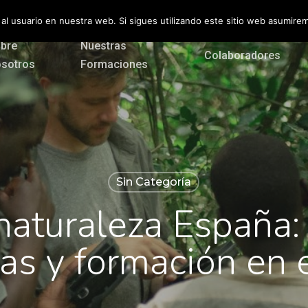
 al usuario en nuestra web. Si sigues utilizando este sitio web asumir
bre
Nuestras
Colaboradores
sotros
Formaciones
Sin Categoría
naturaleza España: 
ias y formación en 