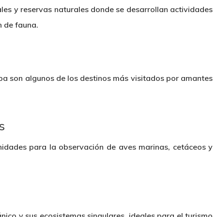
es y reservas naturales donde se desarrollan actividades
n de fauna.
opa son algunos de los destinos más visitados por amantes
s
idades para la observación de aves marinas, cetáceos y
nico y sus ecosistemas singulares, ideales para el turismo