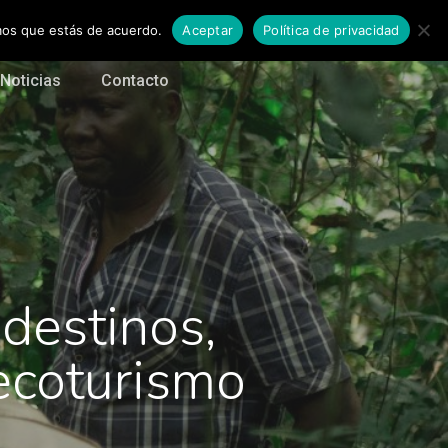
emos que estás de acuerdo.
Aceptar
Política de privacidad
Noticias
Contacto
destinos,
ecoturismo