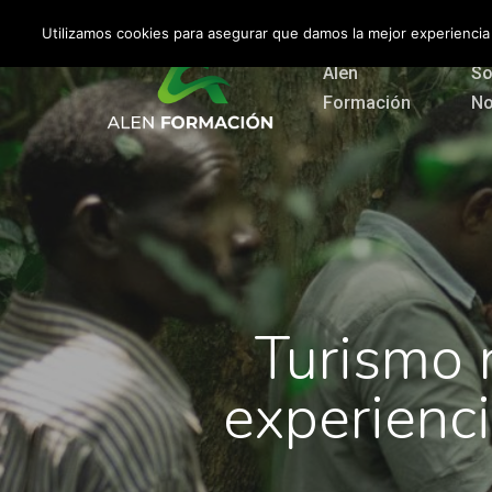
Skip
Utilizamos cookies para asegurar que damos la mejor experiencia
to
Alen
So
main
Formación
No
content
Turismo 
experienc