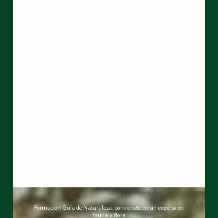
Formación
Formación Guía de Naturaleza: conviértete en un experto en
Guía
fauna y flora