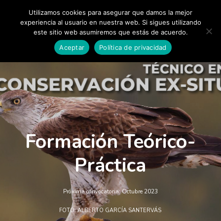
Skip
Utilizamos cookies para asegurar que damos la mejor
Menu
to
experiencia al usuario en nuestra web. Si sigues utilizando
Close
este sitio web asumiremos que estás de acuerdo.
main
Menu
Aceptar
Política de privacidad
content
Formación Teórico-
Práctica
Próxima convocatoria: Octubre 2023
FOTO: ALBERTO GARCÍA SANTERVÁS